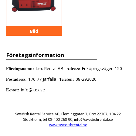
Bild
Företagsinformation
Företagsnamn
:
Adress
:
Itex Rental AB
Enköpingsvägen 150
Postadress
:
Telefon
:
176 77 Järfälla
08-292020
E-post
:
info@itex.se
Swedish Rental Service AB, Fleminggatan 7, Box 22307, 104 22
Stockholm, tel 08-400 268 90, info@swedishrental.se
www.swedishrental.se