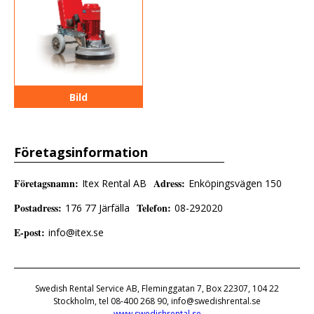
Bild
Företagsinformation
Företagsnamn
:
Adress
:
Itex Rental AB
Enköpingsvägen 150
Postadress
:
Telefon
:
176 77 Järfälla
08-292020
E-post
:
info@itex.se
Swedish Rental Service AB, Fleminggatan 7, Box 22307, 104 22
Stockholm, tel 08-400 268 90, info@swedishrental.se
www.swedishrental.se