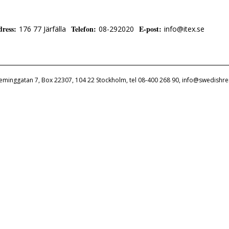
dress
:
Telefon
:
E-post
:
176 77 Järfälla
08-292020
info@itex.se
leminggatan 7, Box 22307, 104 22 Stockholm, tel 08-400 268 90, info@swedishre