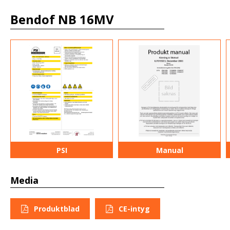
Bendof NB 16MV
PSI
Manual
Media
Produktblad
CE-intyg