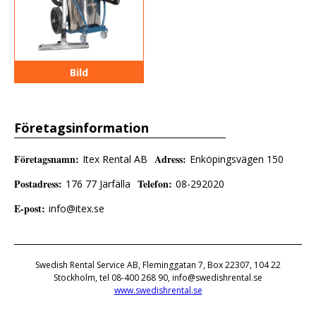
Bild
Företagsinformation
Företagsnamn
:
Adress
:
Itex Rental AB
Enköpingsvägen 150
Postadress
:
Telefon
:
176 77 Järfälla
08-292020
E-post
:
info@itex.se
Swedish Rental Service AB, Fleminggatan 7, Box 22307, 104 22
Stockholm, tel 08-400 268 90, info@swedishrental.se
www.swedishrental.se