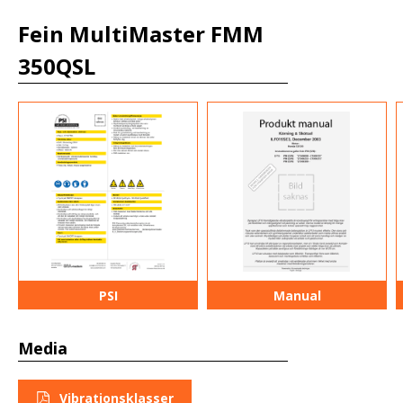
Fein MultiMaster FMM
350QSL
PSI
Manual
Media
Vibrationsklasser