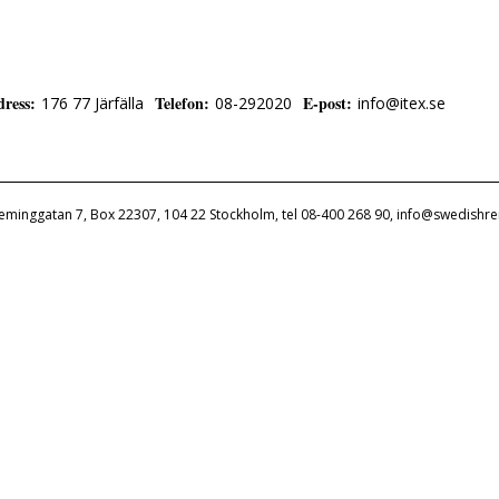
dress
:
Telefon
:
E-post
:
176 77 Järfälla
08-292020
info@itex.se
leminggatan 7, Box 22307, 104 22 Stockholm, tel 08-400 268 90, info@swedishre